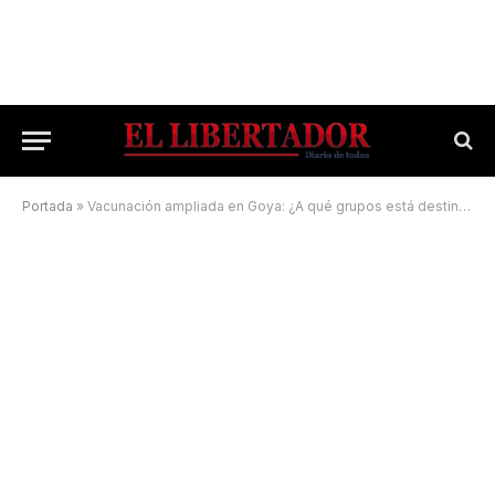
Portada
»
Vacunación ampliada en Goya: ¿A qué grupos está destinada?