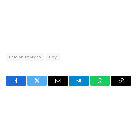
.
Edición Impresa
Hoy
Facebook
Twitter
Email
Telegram
WhatsApp
Copy
Link