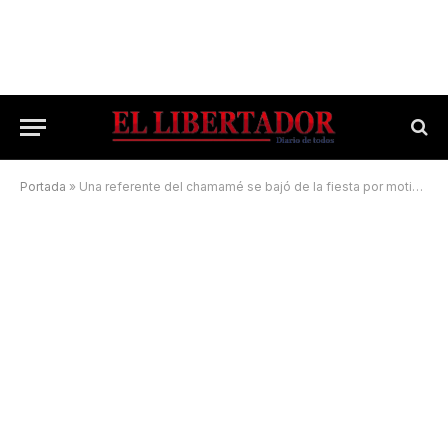
Portada
»
Una referente del chamamé se bajó de la fiesta por motivos de salud