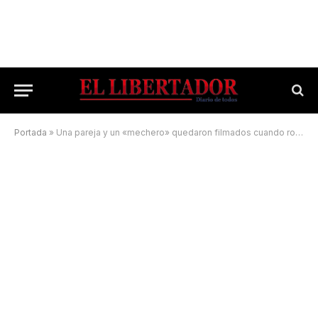
Portada
»
Una pareja y un «mechero» quedaron filmados cuando robaban en una localidad del Interior