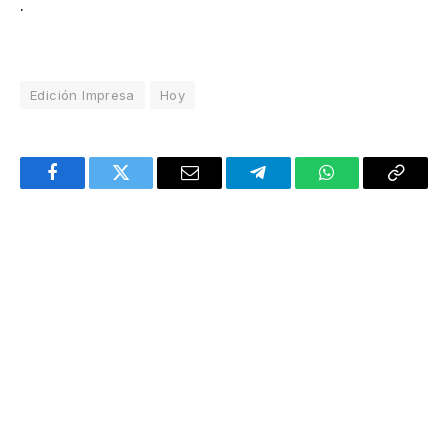
.
Edición Impresa
Hoy
Facebook
Twitter
Email
Telegram
WhatsApp
Copy
Link