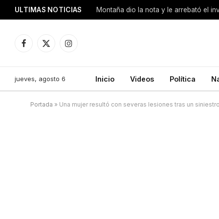
ULTIMAS NOTICIAS
Montaña dio la nota y le arrebató el i
Facebook
X
Instagram
(Twitter)
jueves, agosto 6
Inicio
Videos
Política
N
Portada
»
Una mujer resultó con severas lesiones tras un siniestro