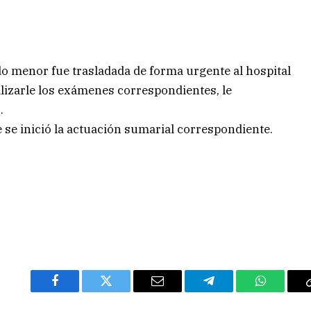
ado menor fue trasladada de forma urgente al hospital
alizarle los exámenes correspondientes, le
.
e se inició la actuación sumarial correspondiente.
Facebook
Twitter
Email
Telegram
WhatsAp