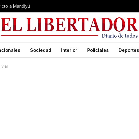
nvicto a Mandiyú
acionales
Sociedad
Interior
Policiales
Deportes
 vial