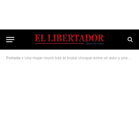
Portada
»
Una mujer murió tras el brutal choque entre un auto y una camioneta