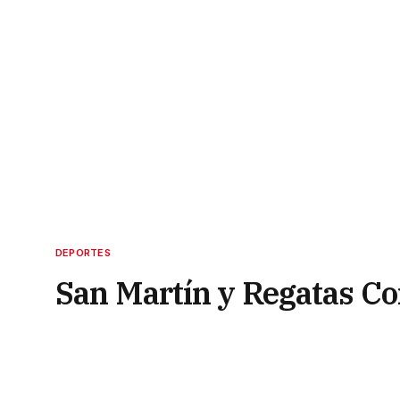
DEPORTES
San Martín y Regatas Cor
venidera Liga Sudameri
10 de junio de 2022