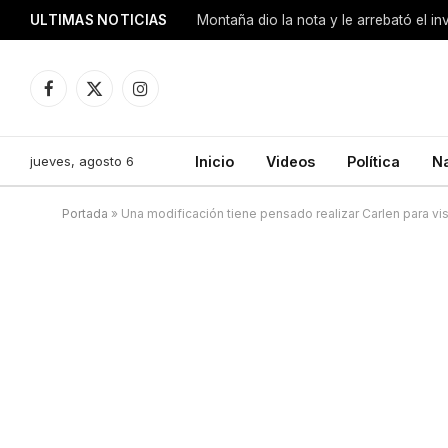
ULTIMAS NOTICIAS
Montaña dio la nota y le arrebató el i
Facebook
X
Instagram
(Twitter)
jueves, agosto 6
Inicio
Videos
Política
N
Portada
»
Una modificación tiene pensado realizar Carlen para vis