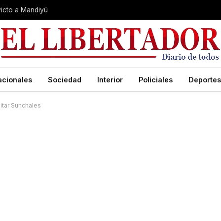
nvicto a Mandiyú
acionales
Sociedad
Interior
Policiales
Deportes
itar Sunchales