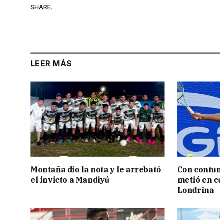
SHARE.
LEER MÁS
Montaña dio la nota y le arrebató
Con contun
el invicto a Mandiyú
metió en c
Londrina