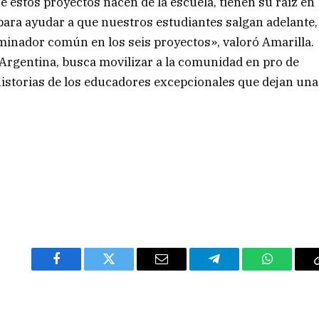
e estos proyectos nacen de la escuela, tienen su raíz en
s para ayudar a que nuestros estudiantes salgan adelante,
minador común en los seis proyectos», valoró Amarilla.
 Argentina, busca movilizar a la comunidad en pro de
 historias de los educadores excepcionales que dejan una
Facebook
Twitter
Email
Telegram
WhatsAp