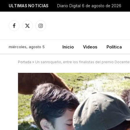
ULTIMAS NOTICIAS
Diario Digital 6 de agosto de 2026
Facebook
X
Instagram
(Twitter)
miércoles, agosto 5
Inicio
Videos
Política
Portada
»
Un sanroqueño, entre los finalistas del premio Docente