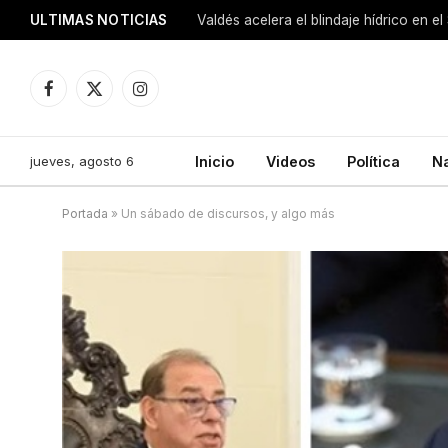
ULTIMAS NOTICIAS
Facebook
X
Instagram
(Twitter)
jueves, agosto 6
Inicio
Videos
Política
N
Portada
»
Un sábado de discursos, y algo más