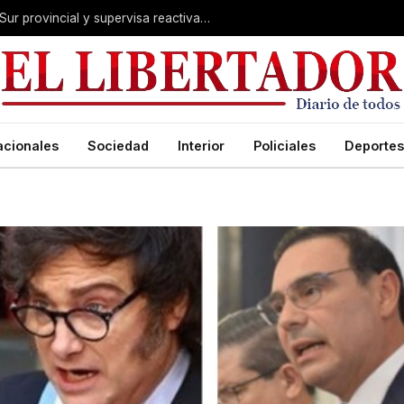
Valdés acelera el blindaje hídrico en el Sur provincial y supervisa reactivación de ruta
acionales
Sociedad
Interior
Policiales
Deportes