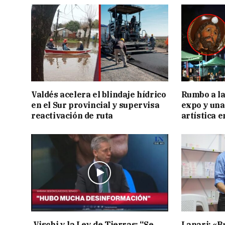
Valdés acelera el blindaje hídrico
Rumbo a la 
en el Sur provincial y supervisa
expo y una
reactivación de ruta
artística 
Vischi y la Ley de Tierras: “Se
Lanari: «B