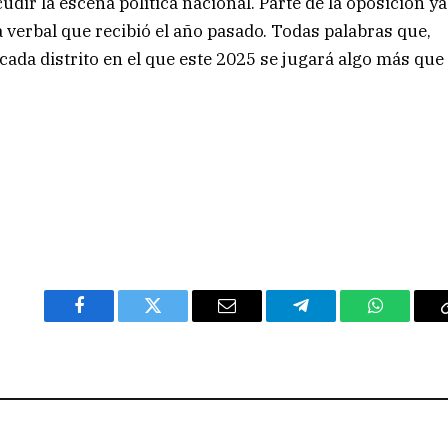
cudir la escena política nacional. Parte de la oposición ya
a verbal que recibió el año pasado. Todas palabras que,
cada distrito en el que este 2025 se jugará algo más que
Facebook
Twitter
Email
Telegram
WhatsAp