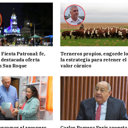
Fiesta Patronal: fe,
Terneros propios, engorde lo
 destacada oferta
la estrategia para retener el
en San Roque
valor cárnico
uscamos el recupero
Carlos Romero Feris apuesta