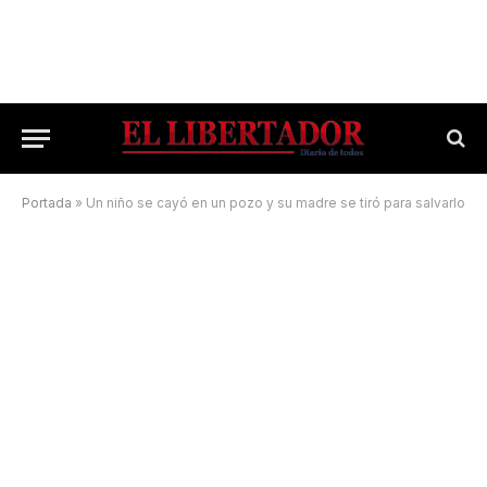
Portada
»
Un niño se cayó en un pozo y su madre se tiró para salvarlo