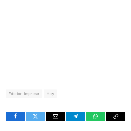
Edición Impresa
Hoy
Facebook
Twitter
Email
Telegram
WhatsApp
Copy
Link