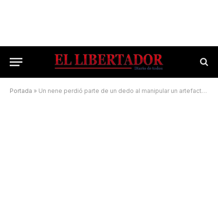
Portada
»
Un nene perdió parte de un dedo al manipular un artefacto explosivo