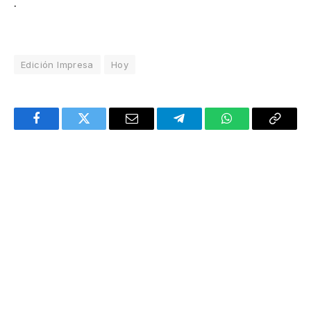
.
Edición Impresa
Hoy
Facebook
Twitter
Email
Telegram
WhatsApp
Copy
Link