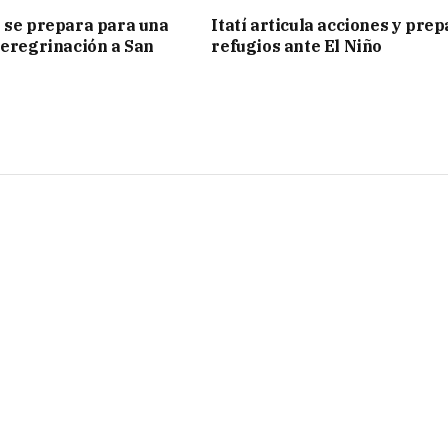
 se prepara para una
Itatí articula acciones y pre
peregrinación a San
refugios ante El Niño