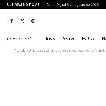
ULTIMAS NOTICIAS
Diario Digital 6 de agosto de 2026
Facebook
X
Instagram
(Twitter)
jueves, agosto 6
Inicio
Videos
Política
N
Portada
»
Un joven de 26 años conducirá los destinos de Mantilla