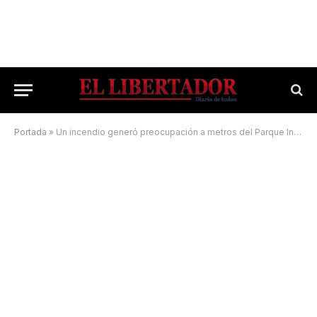
Portada
»
Un incendio generó preocupación a metros del Parque Industrial Ituzaingó