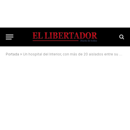
Portada
»
Un hospital del Interior, con más de 20 aislados entre su personal de salud