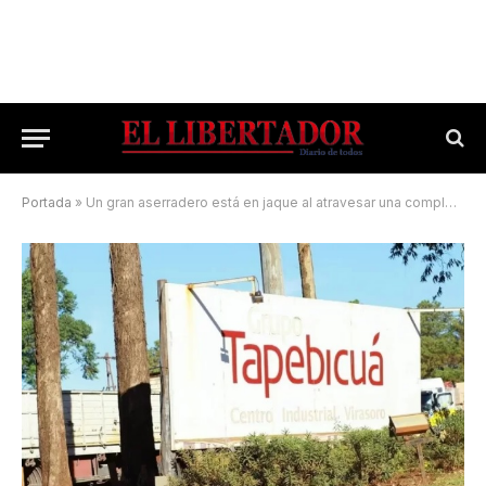
Portada
»
Un gran aserradero está en jaque al atravesar una compleja situación