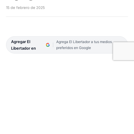
15 de febrero de 2025
Agregar El
Agrega El Libertador a tus medios
preferidos en Google
Libertador en
En la ciudad de Ituzaingó, esta noche y mañana se
desarrollará la 2º edición del Festival
Chamamecero Popular con Espuela y Alpargata,