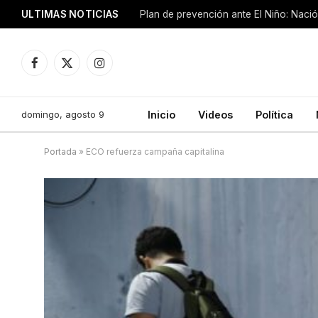
ULTIMAS NOTICIAS
Plan de prevención ante El Niño: Nació
Facebook
X
Instagram
(Twitter)
domingo, agosto 9
Inicio
Videos
Política
Portada
»
ECO refuerza campaña capitalina