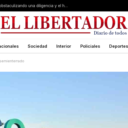
Juicio por Loan: la falsa alarma, Soria obstaculizando una diligencia y el hotel de la «banda»:
acionales
Sociedad
Interior
Policiales
Deportes
 semienterrado