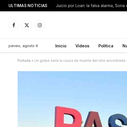
ULTIMAS NOTICIAS
Facebook
X
Instagram
(Twitter)
jueves, agosto 6
Inicio
Videos
Política
N
Portada
»
Un golpe sería la causa de muerte del niño encontrado