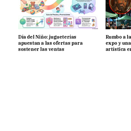
Día del Niño: jugueterías
Rumbo a la 
apuestan a las ofertas para
expo y una
sostener las ventas
artística 