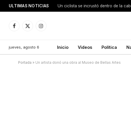
ULTIMAS NOTICIAS
Facebook
X
Instagram
(Twitter)
jueves, agosto 6
Inicio
Videos
Política
N
Portada
»
Un artista donó una obra al Museo de Bellas Artes