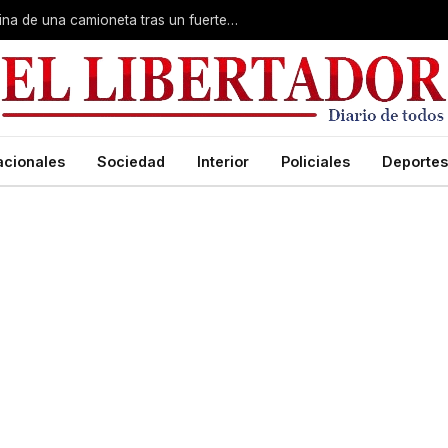
Un ciclista se incrustó dentro de la cabina de una camioneta tras un fuerte choque
acionales
Sociedad
Interior
Policiales
Deportes