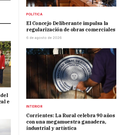
Link
POLÍTICA
El Concejo Deliberante impulsa la
regularización de obras comerciales
6 de agosto de 2026
 del
cal e
INTERIOR
Corrientes: La Rural celebra 90 años
con una megamuestra ganadera,
industrial y artística