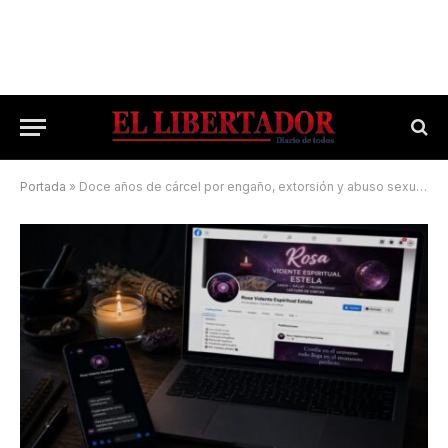
Portada
»
Doce años de cárcel por engaño, extorsión y abuso sexual mediante un falso perfil de “vidente”