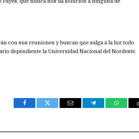
do Payes, que nunca nos da solución a ninguna de
án con sus reuniones y buscan que salga a la luz todo
dario dependiente la Universidad Nacional del Nordeste.
Facebook
Twitter
Email
Telegram
WhatsAp