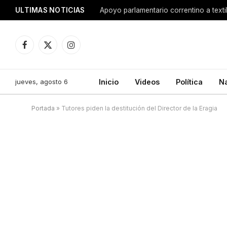
ULTIMAS NOTICIAS
Apoyo parlamentario correntino a texti
Facebook
X
Instagram
(Twitter)
jueves, agosto 6
Inicio
Videos
Política
N
Portada
»
Tutores piden la destitución del Director de la Eragia