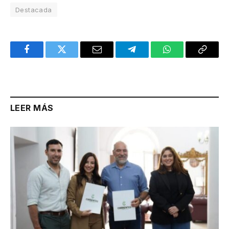
Destacada
Facebook
Twitter
Email
Telegram
WhatsApp
Copy
Link
LEER MÁS