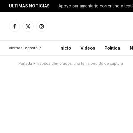
ULTIMAS NOTICIAS
Apoyo parlamentario correntino a texti
Facebook
X
Instagram
(Twitter)
viernes, agosto 7
Inicio
Videos
Política
N
Portada
»
Trapitos demorados: uno tenía pedido de captura