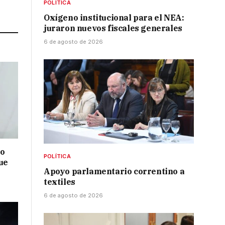
POLÍTICA
Link
Oxígeno institucional para el NEA:
juraron nuevos fiscales generales
6 de agosto de 2026
no
POLÍTICA
ue
Apoyo parlamentario correntino a
textiles
6 de agosto de 2026