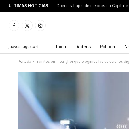
ULTIMAS NOTICIAS
Dpec: trabajos de mejoras en Capital e 
Facebook
X
Instagram
(Twitter)
jueves, agosto 6
Inicio
Videos
Política
N
Portada
»
Trámites en línea: ¿Por qué elegimos las soluciones dig