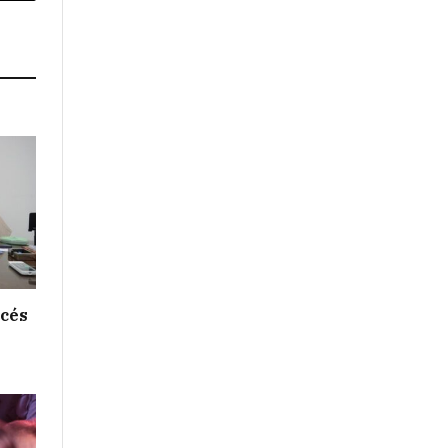
Link
ncés