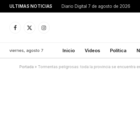
ULTIMAS NOTICIAS
Diario Digital 7 de agosto de 2026
Facebook
X
Instagram
(Twitter)
viernes, agosto 7
Inicio
Videos
Política
N
Portada
»
Tormentas peligrosas: toda la provincia se encuentra en