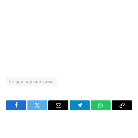
Lo que hay que saber
Facebook
Twitter
Email
Telegram
WhatsApp
Copy
Link