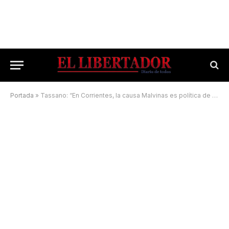
Portada
»
Tassano: “En Corrientes, la causa Malvinas es política de Estado”