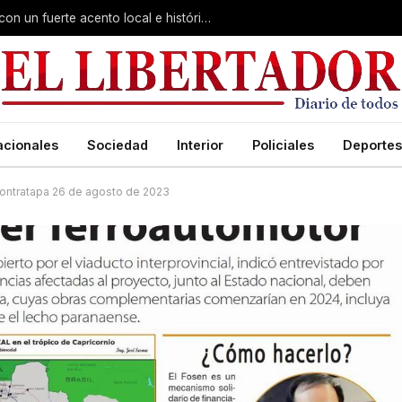
Virasoro inauguró la 7ª Feria del Libro con un fuerte acento local e histórico
acionales
Sociedad
Interior
Policiales
Deportes
ontratapa 26 de agosto de 2023