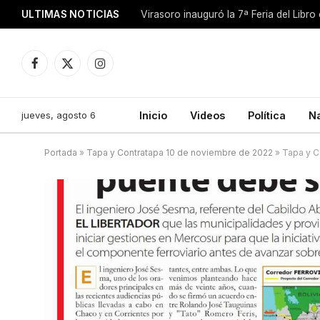
ULTIMAS NOTICIAS
Facebook
X
Instagram
(Twitter)
jueves, agosto 6
Inicio
Videos
Política
N
Portada
»
Tapa y Contratapa 10 de noviembre de 2022
»
Tapa y C