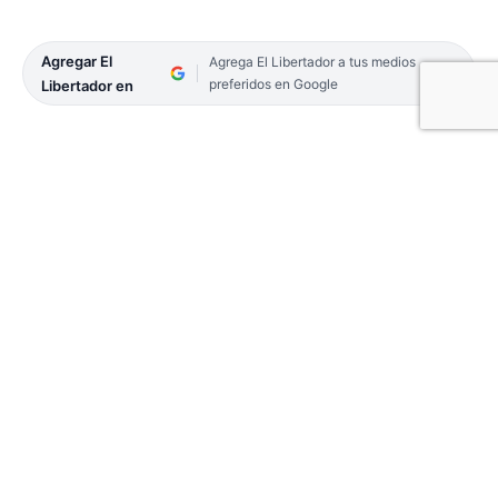
Agregar El
Agrega El Libertador a tus medios
preferidos en Google
Libertador en
El brote de contagios de dengue y otras
enfermedades vectoriales, y el consecuente
crecimiento exponencial de la demanda de
repelentes generó complicaciones a la hora de
poder conseguir estos productos, aunque una
alternativa natural y al alcance de la mano podría
dar solución a aquellas personas que quieren