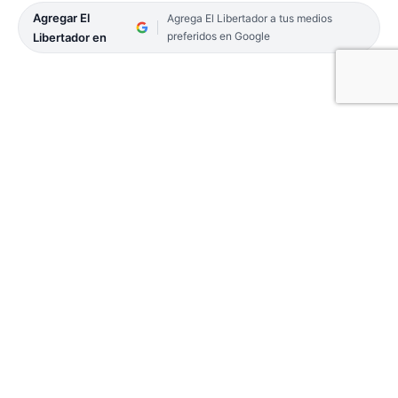
Agregar El
Agrega El Libertador a tus medios
preferidos en Google
Libertador en
04-POLITICA-16
El intendente, Eduardo Tassano reconoció en la
víspera que se encuentran estudiando una mejora
salarial para los trabajadores de la administración
capitalina.
El Jefe comunal reiteró que «la situación
económica es muy precaria y las medidas que se