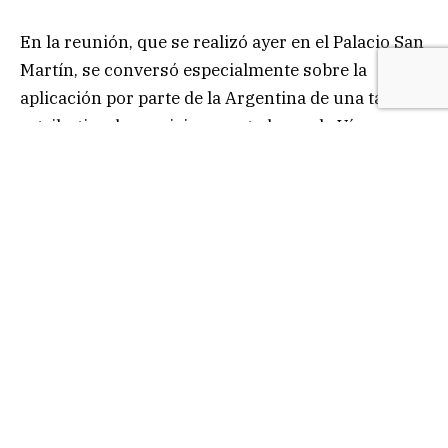
En la reunión, que se realizó ayer en el Palacio San
Martín, se conversó especialmente sobre la
aplicación por parte de la Argentina de una tasa
retributiva de servicios prestados en la Vía
Navegable Troncal en el tramo Santa Fe-
Confluencia.
Durante el encuentro, informó Cancillería, se
mantuvo «un fructífero y sincero diálogo respecto
a la aplicación de dicha tasa y se conversó sobre
aspectos jurídicos, técnicos y comerciales de la
medida, a fin de consensuar el mejor curso de
acción que redunde en el beneficio de todos los
países miembros».
Asimismo, «se coincidió ampliamente en la
importancia del desarrollo de la Hidrovía