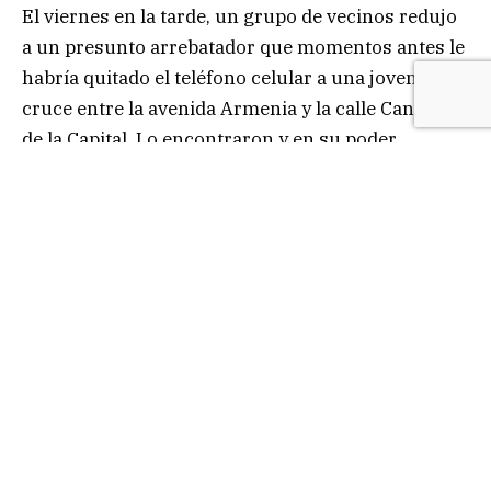
El viernes en la tarde, un grupo de vecinos redujo
a un presunto arrebatador que momentos antes le
habría quitado el teléfono celular a una joven en el
cruce entre la avenida Armenia y la calle Canal 13
de la Capital. Lo encontraron y en su poder,
además del aparato denunciado, tenía un bolso
con perfumes y un vestido rojo.
Las fuentes especificaron que los oficiales del
Departamento Distritos Policiales y Unidades
Operativas recibieron el alerta por el arrebato
gracias a un llamado al 911. Cuando fueron hasta
el lugar señalado encontraron al sujeto reducido
por personas que pasaban por allí.
En el lugar estaba la presunta víctima «quien
manifestó que una persona desconocida le habría
sustraído su IPhone y que este sujeto fue