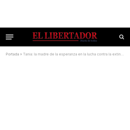
Portada
»
Tania: la madre de la esperanza en la lucha contra la extinción de especies