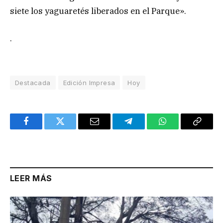
siete los yaguaretés liberados en el Parque».
.
Destacada
Edición Impresa
Hoy
Facebook
Twitter
Email
Telegram
WhatsApp
Copy
Link
LEER MÁS