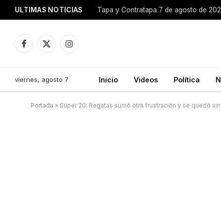
ULTIMAS NOTICIAS
Tapa y Contratapa 7 de agosto de 20
Facebook
X
Instagram
(Twitter)
viernes, agosto 7
Inicio
Videos
Política
N
Portada
»
Súper 20: Regatas sumó otra frustración y se quedó sin