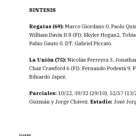
SINTESIS
Regatas (69):
Marco Giordano 0, Paolo Quin
William Davis II 8 (FI); Skyler Hogan2, Tobí
Fabio Gauto 0. DT: Gabriel Piccato.
La Unión (75):
Nicolás Ferreyra 3, Jonatha
Chaz Crawford 6 (FI); Fernando Podestá 9, 
Eduardo Japez.
Parciales:
10/22, 39/32 (29/10), 52/57 (13/
Guzmán y Jorge Chávez.
Estadio:
José Jorg
SHARE.