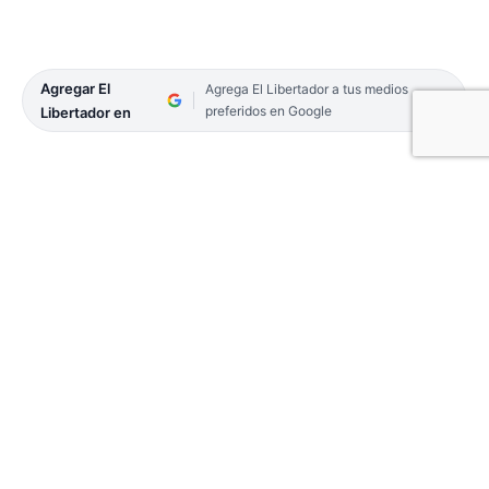
Agregar El
Agrega El Libertador a tus medios
preferidos en Google
Libertador en
Con la vuelta a la presencialidad, el acoso escolar
se generalizó en los establecimientos educativos
de la provincia. Inclusive, las redes sociales se
convirtieron en el principal canal de propagación
de los ataques más visibles.