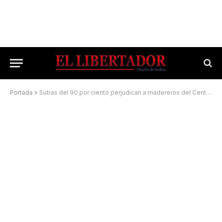
Portada
»
Subas del 90 por ciento perjudican a madereros del Centro provincial