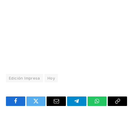
Edición Impresa
Hoy
Facebook
Twitter
Email
Telegram
WhatsApp
Copy
Link