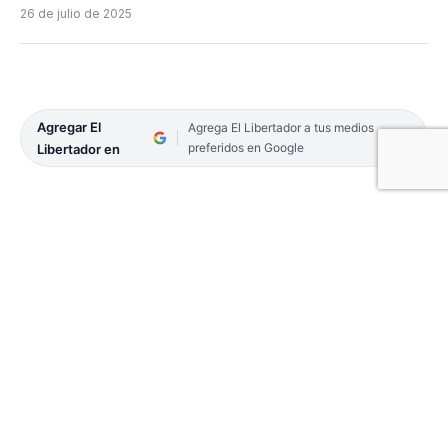
26 de julio de 2025
Agregar El
Agrega El Libertador a tus medios
preferidos en Google
Libertador en
Federico Grun se convirtió en el segundo refuerzo
de Gimnasia y Esgrima de Comodoro Rivadavia de
cara a la temporada 2025/26 de La Liga Nacional.