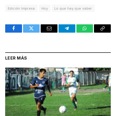
Edición Impresa
Hoy
Lo que hay que saber
Facebook
Twitter
Email
Telegram
WhatsApp
Copy
Link
LEER MÁS