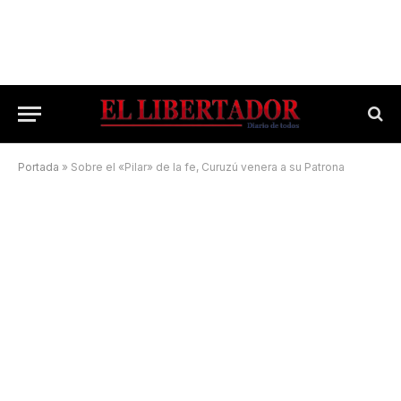
Portada
»
Sobre el «Pilar» de la fe, Curuzú venera a su Patrona