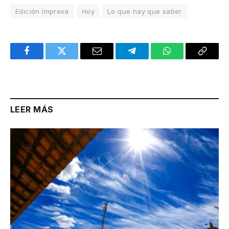
Edición Impresa
Hoy
Lo que hay que saber
Facebook
Twitter
Email
Telegram
WhatsApp
Copy
Link
LEER MÁS