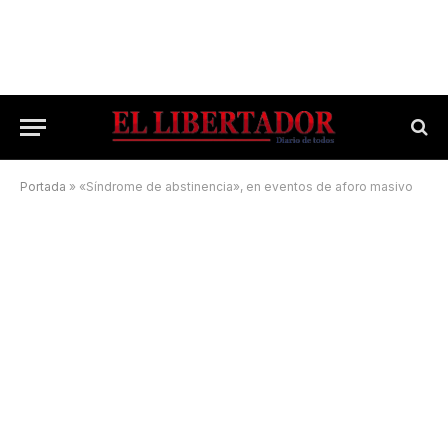
Portada
»
«Síndrome de abstinencia», en eventos de aforo masivo