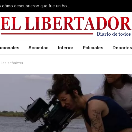
Fiscal del caso Cecilia Lazcano explicó cómo descubrieron que fue un homicidio y reveló que hubo premeditación
acionales
Sociedad
Interior
Policiales
Deportes
 las señales»