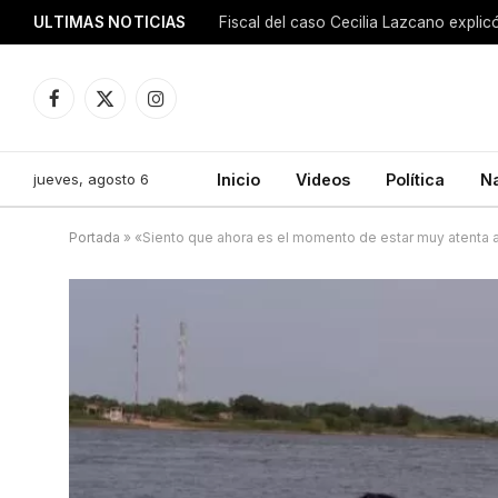
ULTIMAS NOTICIAS
Facebook
X
Instagram
(Twitter)
jueves, agosto 6
Inicio
Videos
Política
N
Portada
»
«Siento que ahora es el momento de estar muy atenta a