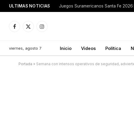
ULTIMAS NOTICIAS
Juegos Suramericanos Santa Fe 2026: 
Facebook
X
Instagram
(Twitter)
viernes, agosto 7
Inicio
Videos
Política
N
Portada
»
Semana con intensos operativos de seguridad, advierte