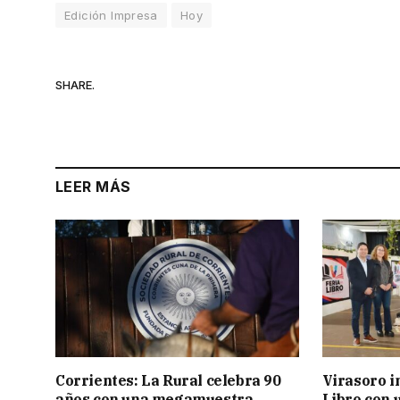
Edición Impresa
Hoy
SHARE.
LEER MÁS
Corrientes: La Rural celebra 90
Virasoro i
años con una megamuestra
Libro con u