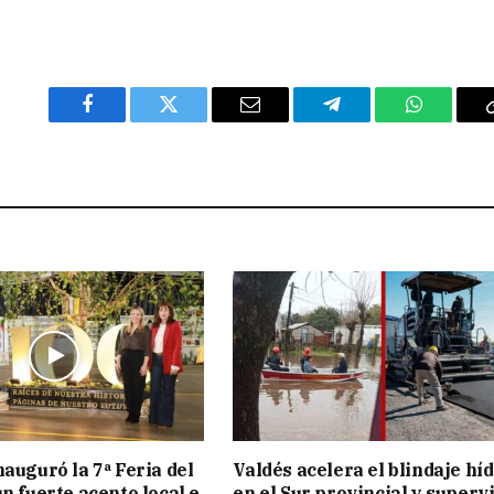
Facebook
Twitter
Email
Telegram
WhatsAp
nauguró la 7ª Feria del
Valdés acelera el blindaje hí
n fuerte acento local e
en el Sur provincial y superv