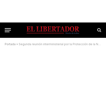
Portada
»
Segunda reunión interministerial por la Protección de la Niñez y Adolescencia