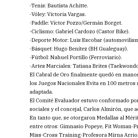
-Tenis: Bautista Achitte.
-Vóley: Victoria Vargas.
-Paddle: Víctor Pozzo/Germán Borget.
-Ciclismo: Gabriel Cardozo (Castor Bike).
-Deporte Motor: Luis Escobar (automovilis
-Básquet: Hugo Benítez (BH Gualeguay).
-Fútbol: Nahuel Portillo (Ferroviario).
-Artes Marciales: Tatiana Brites (Taekwond
El Cabral de Oro finalmente quedó en manos
los Juegos Nacionales Evita en 100 metros s
adaptada.
El Comité Evaluador estuvo conformado por
sociales y el concejal, Carlos Almirón, que 
En tanto que, se otorgaron Medallas al Mérit
entre otros: Gimnasio Popeye, Fit Woman-Pro
Miss-Cross Training-Profesora Mirna Arriol