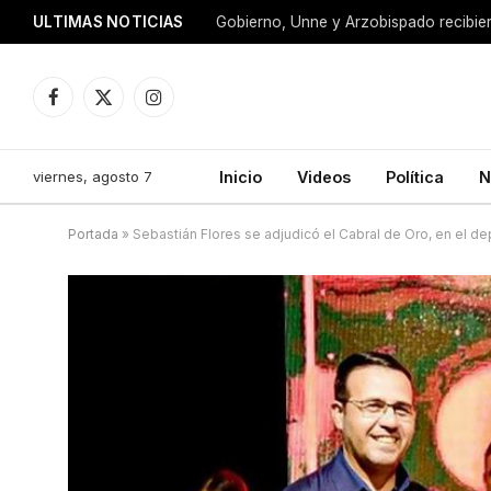
ULTIMAS NOTICIAS
Facebook
X
Instagram
(Twitter)
viernes, agosto 7
Inicio
Videos
Política
N
Portada
»
Sebastián Flores se adjudicó el Cabral de Oro, en el d