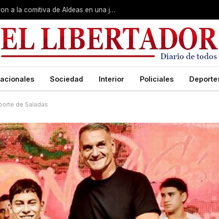
Gobierno, Unne y Arzobispado recibieron a la comitiva de Aldeas en una jornada de reuniones estratégicas
acionales
Sociedad
Interior
Policiales
Deporte
eporte de Saladas