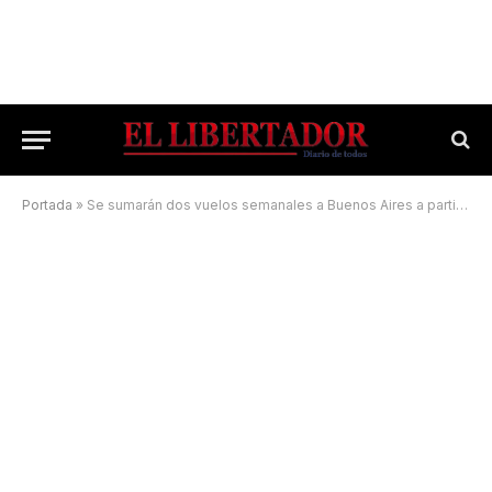
Portada
»
Se sumarán dos vuelos semanales a Buenos Aires a partir de una aerolínea low cost