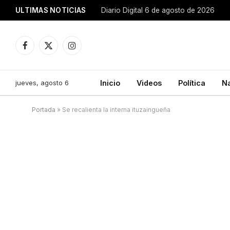
ULTIMAS NOTICIAS
Diario Digital 6 de agosto de 2026
Facebook
X
Instagram
(Twitter)
jueves, agosto 6
Inicio
Videos
Política
N
Portada
»
Se recalienta la interna ituzaingueña