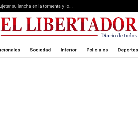
Desesperación en Corrientes: intentó sujetar su lancha en la tormenta y lo arrastró el río
acionales
Sociedad
Interior
Policiales
Deportes