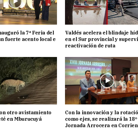
nauguró la 7ª Feria del
Valdés acelera el blindaje hí
n fuerte acento local e
en el Sur provincial y superv
reactivación de ruta
on otro avistamiento
Con la innovación y la rotaci
eté en Mburucuyá
como ejes, se realizará la 18º
Jornada Arrocera en Corrien