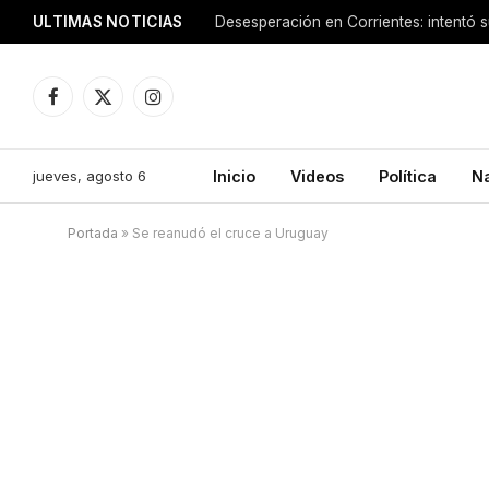
ULTIMAS NOTICIAS
Facebook
X
Instagram
(Twitter)
jueves, agosto 6
Inicio
Videos
Política
N
Portada
»
Se reanudó el cruce a Uruguay