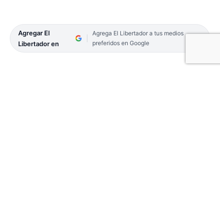
Agregar El
Agrega El Libertador a tus medios
preferidos en Google
Libertador en
El Concejo Deliberante de la Capital aprobó este
jueves 25 la reducción de la edad para obtener la
licencia de conducir de choferes del sistema
privado de transporte.
Pasó de 21 a 18 años, para lo que hubo que avalar