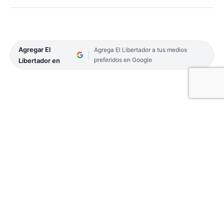
Agregar El
Agrega El Libertador a tus medios
preferidos en Google
Libertador en
En Corrientes, Unión por la Patria (UxP) celebró a
lo grande. Es que fue luego de sucesivas derrotas
en manos del radicalismo, que ya hacía gala de su
rol inexpugnable. Y además, el festejo se dio en el
turno más importante y de manera categórica, en