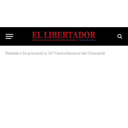
Portada
»
Se presentó la 32° Fiesta Nacional del Chamamé