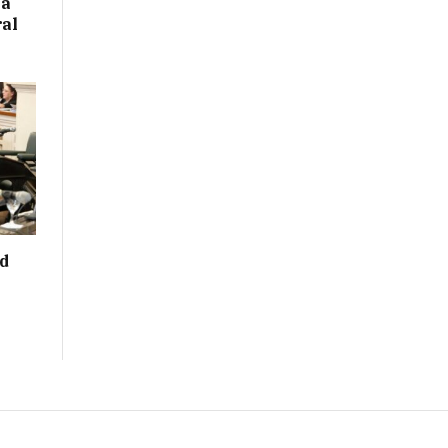
 a
ral
ad