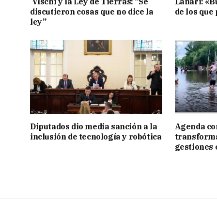
Vischi y la Ley de Tierras: “Se
Lanari: «B
discutieron cosas que no dice la
de los que
ley”
Diputados dio media sanción a la
Agenda con
inclusión de tecnología y robótica
transforma
gestiones 