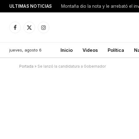
ULTIMAS NOTICIAS
Montaña dio la nota y le arrebató el i
Facebook
X
Instagram
(Twitter)
jueves, agosto 6
Inicio
Videos
Política
N
Portada
»
Se lanzó la candidatura a Gobernador