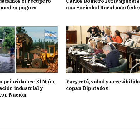
uscamos el recupero
Carlos Romero Feris apuesta
 pueden pagar»
una Sociedad Rural más fede
 prioridades: El Niño,
Yacyretá, salud y accesibilid
ción industrial y
copan Diputados
con Nación